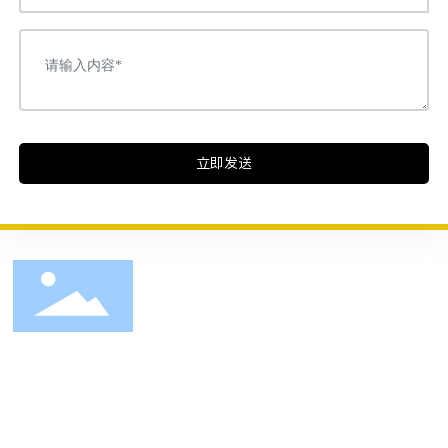
立即发送
上海万沐达家具江苏有限公司
电话：
19850339688
邮箱：
aries@wmdcn.cn
网址：
www.wmdcn.cn