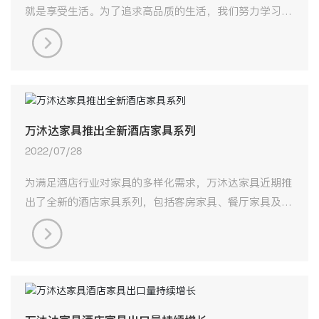
就是享受生活。为了追求高品质的生活，我们努力学习，
认真工作，用心地扮演不同的社会角色。但褪去繁华，卸
下疲惫后，我们最想要的不过是，一屋二人三餐四季... ，
与最爱的人共拥喧嚣城市中方寸间的温暖。
万沐达家具推出全新酒店家具系列
2022/07/28
为满足酒店行业对家具的多样化需求，万沐达家具近期推
出了全新的酒店家具系列，包括客房家具、餐厅家具及公
共区域家具，旨在提升酒店的整体品质和舒适度。