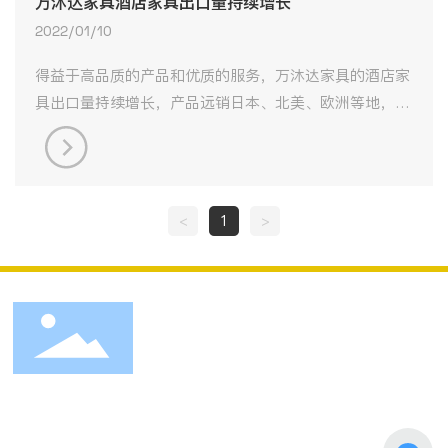
万沐达家具酒店家具出口量持续增长
2022/01/10
得益于高品质的产品和优质的服务，万沐达家具的酒店家
具出口量持续增长，产品远销日本、北美、欧洲等地，赢
得了国际客户的广泛赞誉。
<
1
>
上海万沐达家具江苏有限公司
电话：
19850339688